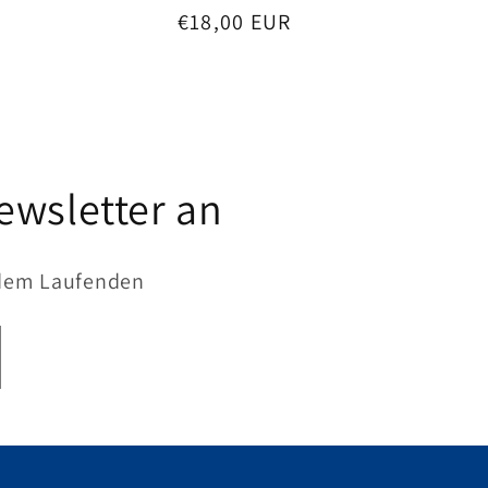
Normaler
€18,00 EUR
Preis
ewsletter an
 dem Laufenden