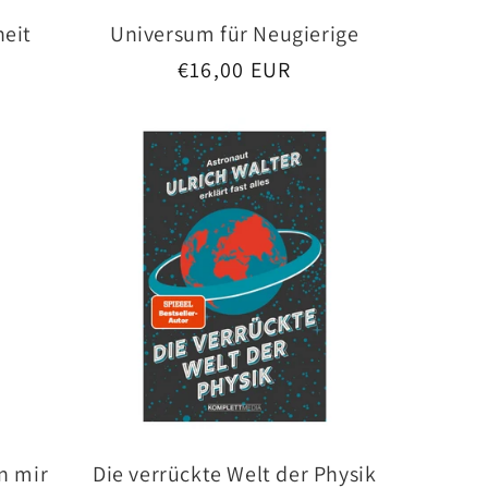
heit
Universum für Neugierige
Normaler
€16,00 EUR
Preis
n mir
Die verrückte Welt der Physik