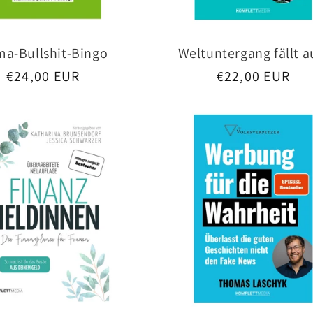
ma-Bullshit-Bingo
Weltuntergang fällt a
Normaler
€24,00 EUR
Normaler
€22,00 EUR
Preis
Preis