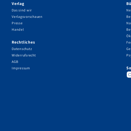
Verlag
Bü
Das sind wir
Ne
Verlagsvorschauen
Be
Presse
Na
Handel
Be
Ök
Rechtliches
Fe
Datenschutz
Ge
Widerrufsrecht
Ps
AGB
So
Impressum