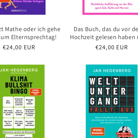
zt Mathe oder ich gehe
Das Buch, das du vor d
zum Elternsprechtag!
Hochzeit gelesen haben
Normaler
€24,00 EUR
Normaler
€24,00 EUR
Preis
Preis