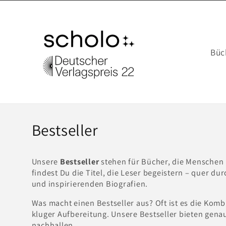
Direkt
zum
Inhalt
Büc
K
Bestseller
a
Unsere
Bestseller
stehen für Bücher, die Menschen
t
findest Du die Titel, die Leser begeistern – quer dur
und inspirierenden Biografien.
e
Was macht einen Bestseller aus? Oft ist es die Kom
g
kluger Aufbereitung. Unsere Bestseller bieten gena
nachhallen.