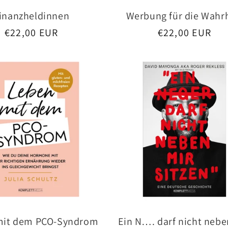
inanzheldinnen
Werbung für die Wahr
Normaler
€22,00 EUR
Normaler
€22,00 EUR
Preis
Preis
mit dem PCO-Syndrom
Ein N…. darf nicht nebe