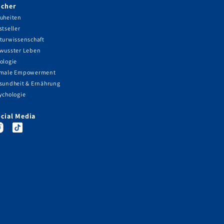
cher
uheiten
stseller
turwissenschaft
wusster Leben
ologie
male Empowerment
sundheit & Ernährung
ychologie
cial Media