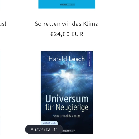
us!
So retten wir das Klima
Normaler
€24,00 EUR
Preis
Ausverkauft