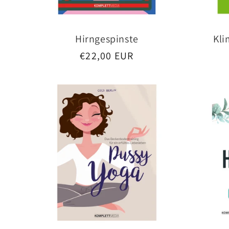
Hirngespinste
Kli
Normaler
€22,00 EUR
Preis