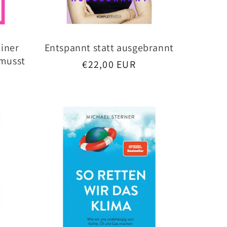
einer
Entspannt statt ausgebrannt
 musst
Normaler
€22,00 EUR
Preis