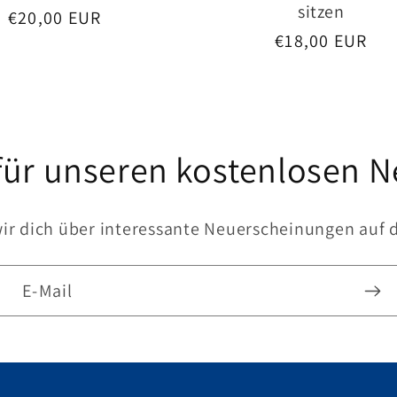
sitzen
Normaler
€20,00 EUR
Normaler
€18,00 EUR
Preis
Preis
für unseren kostenlosen N
wir dich über interessante Neuerscheinungen auf
E-Mail